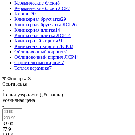
Керамические блоки
8
Керамические блоки ЛСР
7
Кирпич
70
Клинкерная брусчатка
29
Клинкерная брусчатка ЛСР
26
Клинкерная плитка
14
Клинкерная плитка ЛСР
14
Клинкерный кирпич
31
Клинкерный кирпич ЛСР
32
Облицовочный кирпич
31
Облицовочный кирпич ЛСР
44
Строительный кирпич
7
Теплая керамика
7
Фильтр
Сортировка
По популярности (убывание)
Розничная цена
33.90
77.9
121.9