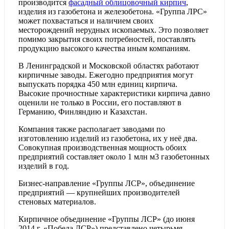
производится
фасадный облицовочный кирпич
,
изделия из газобетона и железобетона. «Группа ЛРС»
может похвастаться и наличием своих
месторождений нерудных ископаемых. Это позволяет
помимо закрытия своих потребностей, поставлять
продукцию высокого качества иным компаниям.
В Ленинградской и Московской областях работают
кирпичные заводы. Ежегодно предприятия могут
выпускать порядка 450 млн единиц кирпича.
Высокие прочностные характеристики кирпича давно
оценили не только в России, его поставляют в
Германию, Финляндию и Казахстан.
Компания также располагает заводами по
изготовлению изделий из газобетона, их у неё два.
Совокупная производственная мощность обоих
предприятий составляет около 1 млн м3 газобетонных
изделий в год.
Бизнес-направление «Группы ЛСР», объединение
предприятий — крупнейших производителей
стеновых материалов.
Кирпичное объединение «Группы ЛСР» (до июня
2014 г. «Победа ЛСР») представлено четырьмя