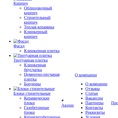
Кирпич
Облицовочный
кирпич
Строительный
кирпич
Теплая керамика
Клинкерный
кирпич
Фасад
Клинкерная плитка
Тротуарная плитка
Клинкерная
брусчатка
Цементно-песчаная
О компании
плитка
Бордюры
О компании
Отзывы
Блоки строительные
Статьи
Керамические
Вакансии
блоки
Партнеры
Про
Акции
Газобетонные
Контакты
блоки
Реквизиты
Керамзитобетонные
Условия