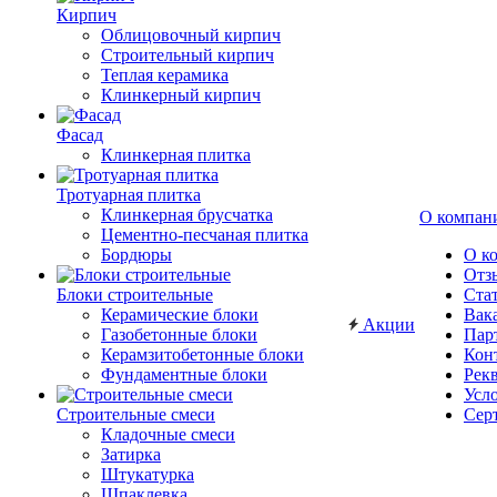
Кирпич
Облицовочный кирпич
Строительный кирпич
Теплая керамика
Клинкерный кирпич
Фасад
Клинкерная плитка
Тротуарная плитка
Клинкерная брусчатка
О компан
Цементно-песчаная плитка
Бордюры
О к
Отз
Блоки строительные
Ста
Керамические блоки
Вак
Акции
Газобетонные блоки
Пар
Керамзитобетонные блоки
Кон
Фундаментные блоки
Рек
Усл
Строительные смеси
Сер
Кладочные смеси
Затирка
Штукатурка
Шпаклевка