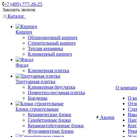
+7 (495) 777-26-25
Заказать звонок
Каталог
Кирпич
Облицовочный кирпич
Строительный кирпич
Теплая керамика
Клинкерный кирпич
Фасад
Клинкерная плитка
Тротуарная плитка
Клинкерная брусчатка
О компан
Цементно-песчаная плитка
Бордюры
О к
Отз
Блоки строительные
Ста
Керамические блоки
Вак
Акции
Газобетонные блоки
Пар
Керамзитобетонные блоки
Кон
Фундаментные блоки
Рек
Усл