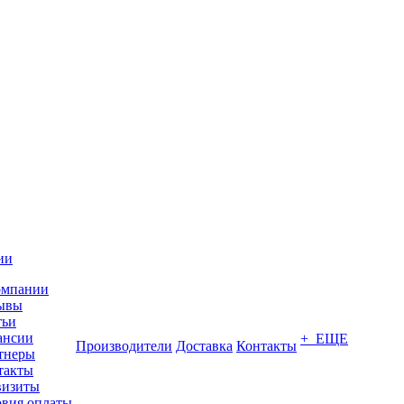
ии
омпании
ывы
тьи
ансии
+ ЕЩЕ
Производители
Доставка
Контакты
тнеры
такты
визиты
овия оплаты