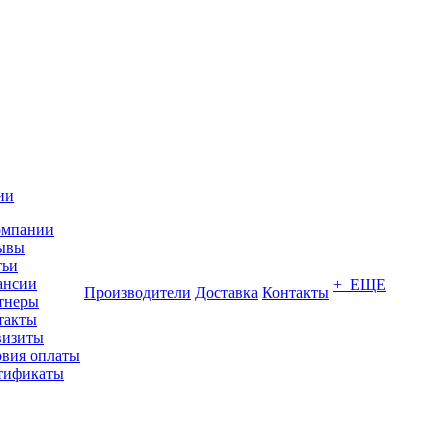
ии
омпании
ывы
тьи
ансии
+ ЕЩЕ
Производители
Доставка
Контакты
тнеры
такты
визиты
овия оплаты
тификаты