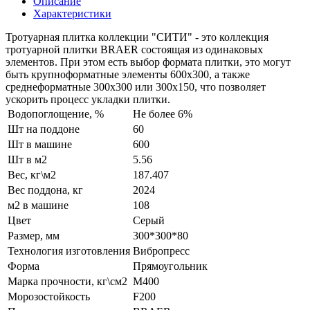
Описание
Характеристики
Тротуарная плитка коллекции "СИТИ" - это коллекция
тротуарной плитки BRAER состоящая из одинаковых
элементов. При этом есть выбор формата плитки, это могут
быть крупноформатные элементы 600х300, а также
среднеформатные 300х300 или 300х150, что позволяет
ускорить процесс укладки плитки.
Водопоглощение, %
Не более 6%
Шт на поддоне
60
Шт в машине
600
Шт в м2
5.56
Вес, кг\м2
187.407
Вес поддона, кг
2024
м2 в машине
108
Цвет
Серый
Размер, мм
300*300*80
Технология изготовления
Вибропресс
Форма
Прямоугольник
Марка прочности, кг\см2
М400
Морозостойкость
F200