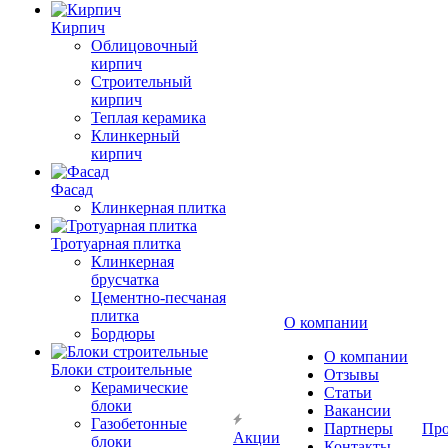
Кирпич
Облицовочный
кирпич
Строительный
кирпич
Теплая керамика
Клинкерный
кирпич
Фасад
Клинкерная плитка
Тротуарная плитка
Клинкерная
брусчатка
Цементно-песчаная
плитка
О компании
Бордюры
О компании
Блоки строительные
Отзывы
Керамические
Статьи
блоки
Вакансии
Газобетонные
Партнеры
Про
Акции
блоки
Контакты