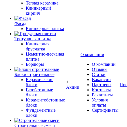
Теплая керамика
Клинкерный
кирпич
Фасад
Клинкерная плитка
Тротуарная плитка
Клинкерная
брусчатка
Цементно-песчаная
О компании
плитка
Бордюры
О компании
Отзывы
Блоки строительные
Статьи
Керамические
Вакансии
блоки
Партнеры
Про
Акции
Газобетонные
Контакты
блоки
Реквизиты
Керамзитобетонные
Условия
блоки
оплаты
Фундаментные
Сертификаты
блоки
Строительные смеси