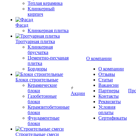
Теплая керамика
Клинкерный
кирпич
Фасад
Клинкерная плитка
Тротуарная плитка
Клинкерная
брусчатка
Цементно-песчаная
О компании
плитка
Бордюры
О компании
Отзывы
Блоки строительные
Статьи
Керамические
Вакансии
блоки
Партнеры
Про
Акции
Газобетонные
Контакты
блоки
Реквизиты
Керамзитобетонные
Условия
блоки
оплаты
Фундаментные
Сертификаты
блоки
Строительные смеси