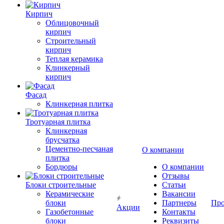
Кирпич
Облицовочный
кирпич
Строительный
кирпич
Теплая керамика
Клинкерный
кирпич
Фасад
Клинкерная плитка
Тротуарная плитка
Клинкерная
брусчатка
Цементно-песчаная
О компании
плитка
Бордюры
О компании
Отзывы
Блоки строительные
Статьи
Керамические
Вакансии
блоки
Партнеры
Про
Акции
Газобетонные
Контакты
блоки
Реквизиты