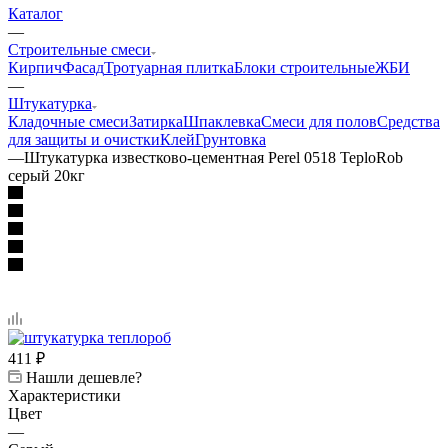
Каталог
—
Строительные смеси
Кирпич
Фасад
Тротуарная плитка
Блоки строительные
ЖБИ
—
Штукатурка
Кладочные смеси
Затирка
Шпаклевка
Смеси для полов
Средства
для защиты и очистки
Клей
Грунтовка
—
Штукатурка известково-цементная Perel 0518 TeploRob
серый 20кг
411
₽
Нашли дешевле?
Характеристики
Цвет
—