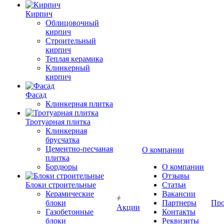
Кирпич
Облицовочный
кирпич
Строительный
кирпич
Теплая керамика
Клинкерный
кирпич
Фасад
Клинкерная плитка
Тротуарная плитка
Клинкерная
брусчатка
Цементно-песчаная
О компании
плитка
Бордюры
О компании
Отзывы
Блоки строительные
Статьи
Керамические
Вакансии
блоки
Партнеры
Про
Акции
Газобетонные
Контакты
блоки
Реквизиты