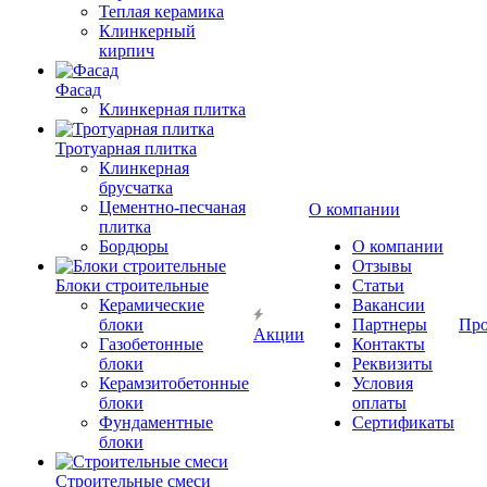
Теплая керамика
Клинкерный
кирпич
Фасад
Клинкерная плитка
Тротуарная плитка
Клинкерная
брусчатка
Цементно-песчаная
О компании
плитка
Бордюры
О компании
Отзывы
Блоки строительные
Статьи
Керамические
Вакансии
блоки
Партнеры
Про
Акции
Газобетонные
Контакты
блоки
Реквизиты
Керамзитобетонные
Условия
блоки
оплаты
Фундаментные
Сертификаты
блоки
Строительные смеси