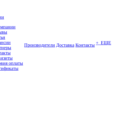
ии
омпании
ывы
тьи
ансии
+ ЕЩЕ
Производители
Доставка
Контакты
тнеры
такты
визиты
овия оплаты
тификаты