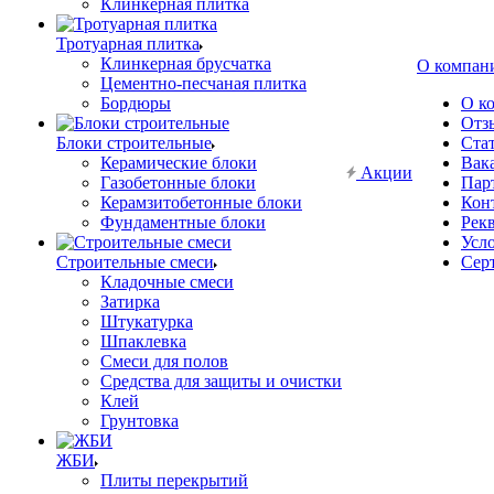
Клинкерная плитка
Тротуарная плитка
Клинкерная брусчатка
О компан
Цементно-песчаная плитка
Бордюры
О к
Отз
Блоки строительные
Ста
Керамические блоки
Вак
Акции
Газобетонные блоки
Пар
Керамзитобетонные блоки
Кон
Фундаментные блоки
Рек
Усл
Строительные смеси
Сер
Кладочные смеси
Затирка
Штукатурка
Шпаклевка
Смеси для полов
Средства для защиты и очистки
Клей
Грунтовка
ЖБИ
Плиты перекрытий