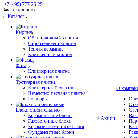
+7 (495) 777-26-25
Заказать звонок
Каталог
Кирпич
Облицовочный кирпич
Строительный кирпич
Теплая керамика
Клинкерный кирпич
Фасад
Клинкерная плитка
Тротуарная плитка
Клинкерная брусчатка
О компан
Цементно-песчаная плитка
Бордюры
О к
Отз
Блоки строительные
Ста
Керамические блоки
Вак
Акции
Газобетонные блоки
Пар
Керамзитобетонные блоки
Кон
Фундаментные блоки
Рек
Усл