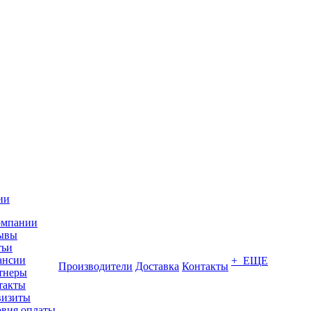
ии
омпании
ывы
тьи
ансии
+ ЕЩЕ
Производители
Доставка
Контакты
тнеры
такты
визиты
овия оплаты