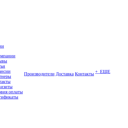
ии
омпании
ывы
тьи
ансии
+ ЕЩЕ
Производители
Доставка
Контакты
тнеры
такты
визиты
овия оплаты
тификаты