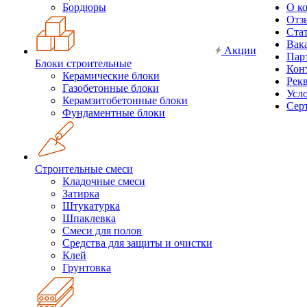
Бордюры
О к
Отз
Ста
Вак
Акции
Пар
Блоки строительные
Кон
Керамические блоки
Рек
Газобетонные блоки
Усл
Керамзитобетонные блоки
Сер
Фундаментные блоки
Строительные смеси
Кладочные смеси
Затирка
Штукатурка
Шпаклевка
Смеси для полов
Средства для защиты и очистки
Клей
Грунтовка