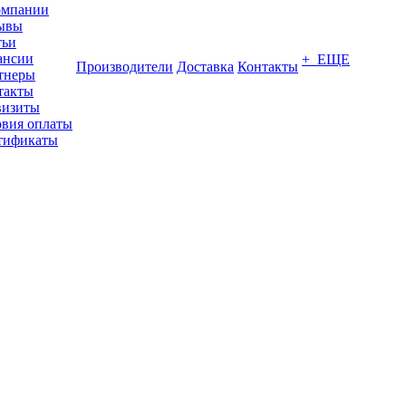
омпании
ывы
тьи
ансии
+ ЕЩЕ
Производители
Доставка
Контакты
тнеры
такты
визиты
овия оплаты
тификаты