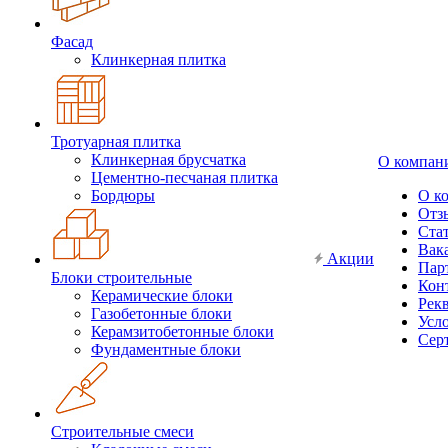
Фасад
Клинкерная плитка
Тротуарная плитка
Клинкерная брусчатка
О компан
Цементно-песчаная плитка
Бордюры
О к
Отз
Ста
Вак
Акции
Пар
Блоки строительные
Кон
Керамические блоки
Рек
Газобетонные блоки
Усл
Керамзитобетонные блоки
Сер
Фундаментные блоки
Строительные смеси