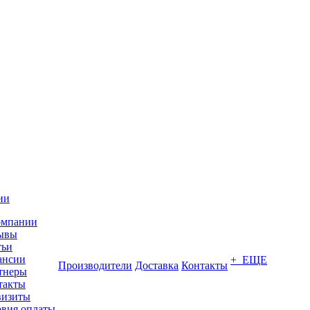
ии
омпании
ывы
тьи
ансии
+ ЕЩЕ
Производители
Доставка
Контакты
тнеры
такты
визиты
овия оплаты