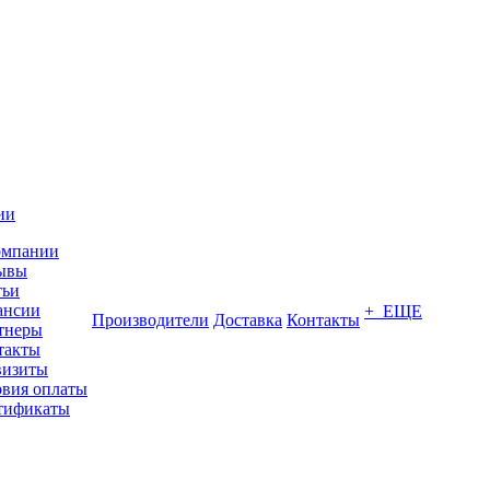
ии
омпании
ывы
тьи
ансии
+ ЕЩЕ
Производители
Доставка
Контакты
тнеры
такты
визиты
овия оплаты
тификаты