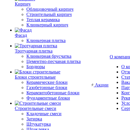
Кирпич
Облицовочный кирпич
Строительный кирпич
Теплая керамика
Клинкерный кирпич
Фасад
Клинкерная плитка
Тротуарная плитка
Клинкерная брусчатка
О компан
Цементно-песчаная плитка
Бордюры
О к
Отз
Блоки строительные
Ста
Керамические блоки
Вак
Акции
Газобетонные блоки
Пар
Керамзитобетонные блоки
Кон
Фундаментные блоки
Рек
Усл
Строительные смеси
Сер
Кладочные смеси
Затирка
Штукатурка
Шпаклевка