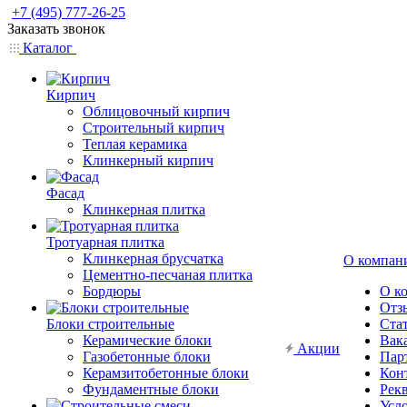
+7 (495) 777-26-25
Заказать звонок
Каталог
Кирпич
Облицовочный кирпич
Строительный кирпич
Теплая керамика
Клинкерный кирпич
Фасад
Клинкерная плитка
Тротуарная плитка
Клинкерная брусчатка
О компан
Цементно-песчаная плитка
Бордюры
О к
Отз
Блоки строительные
Ста
Керамические блоки
Вак
Акции
Газобетонные блоки
Пар
Керамзитобетонные блоки
Кон
Фундаментные блоки
Рек
Усл