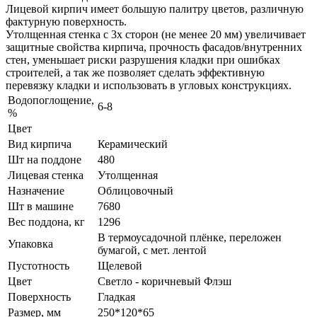
Лицевой кирпич имеет большую палитру цветов, различную
фактурную поверхность.
Утолщенная стенка с 3х сторон (не менее 20 мм) увеличивает
защитные свойства кирпича, прочность фасадов/внутренних
стен, уменьшает риски разрушения кладки при ошибках
строителей, а так же позволяет сделать эффективную
перевязку кладки и использовать в угловых конструкциях.
Водопоглощение,
6-8
%
Цвет
Вид кирпича
Керамический
Шт на поддоне
480
Лицевая стенка
Утолщенная
Назначение
Облицовочный
Шт в машине
7680
Вес поддона, кг
1296
В термоусадочной плёнке, переложен
Упаковка
бумагой, с мет. лентой
Пустотность
Щелевой
Цвет
Светло - коричневый Флэш
Поверхность
Гладкая
Размер, мм
250*120*65