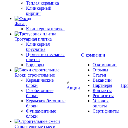
Теплая керамика
Клинкерный
кирпич
Фасад
Клинкерная плитка
Тротуарная плитка
Клинкерная
брусчатка
Цементно-песчаная
О компании
плитка
Бордюры
О компании
Отзывы
Блоки строительные
Статьи
Керамические
Вакансии
блоки
Партнеры
Про
Акции
Газобетонные
Контакты
блоки
Реквизиты
Керамзитобетонные
Условия
блоки
оплаты
Фундаментные
Сертификаты
блоки
Строительные смеси