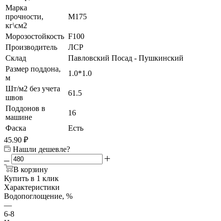
Марка
прочности,
М175
кг\см2
Морозостойкость
F100
Производитель
ЛСР
Склад
Павловский Посад - Пушкинский
Размер поддона,
1.0*1.0
м
Шт/м2 без учета
61.5
швов
Поддонов в
16
машине
Фаска
Есть
45.90
₽
Нашли дешевле?
В корзину
Купить в 1 клик
Характеристики
Водопоглощение, %
—
6-8